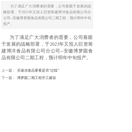
为了满足广大消费者的需要，公司着眼于发展的战
略部署，于2023年又投人巨资筹建博洋食品有限公司分
公司--安徽博梦圆食品有限公司二期工程，预计明年中旬
投产。
为了满足广大消费者的需要，公司着眼
于发展的战略部署，于2023年又投人巨资筹
建博洋食品有限公司分公司--安徽博梦圆食
品有限公司二期工程，预计明年中旬投产。
上一篇：
买速冻食品要看是否“过线”
下一篇：
博梦圆二期工程开工建设